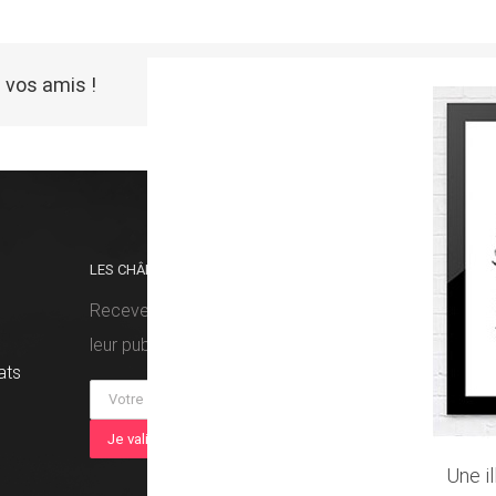
 vos amis !
LES CHÂMES VOUS FONT DU BIEN ?
RETRO
Recevez nos prochaines histoires dès
leur publication !
ats
Une i