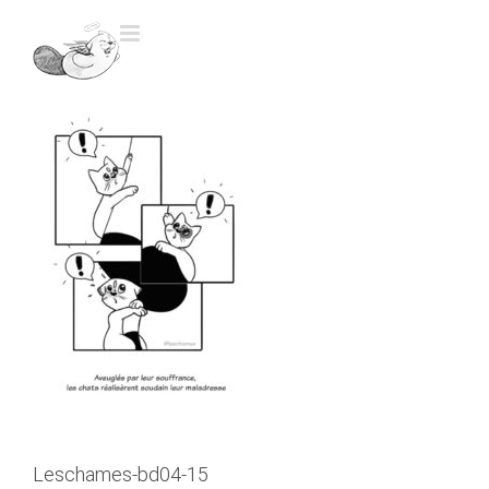
Skip
to
content
Leschames-bd04-15