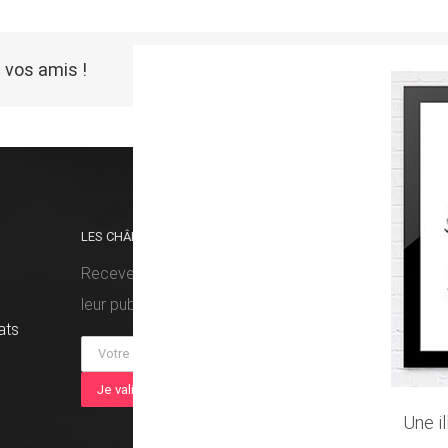
 vos amis !
LES CHÂMES VOUS FONT DU BIEN ?
RETRO
Recevez nos prochaines histoires dès
leur publication !
ats
Une i