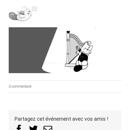
Skip
to
content
0 commentaire
Partagez cet événement avec vos amis !
Facebook
Twitter
Email