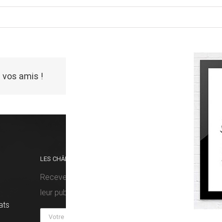
 vos amis !
LES CHÂMES VOUS FONT DU BIEN ?
RETRO
Recevez nos prochaines histoires dès
leur publication !
ats