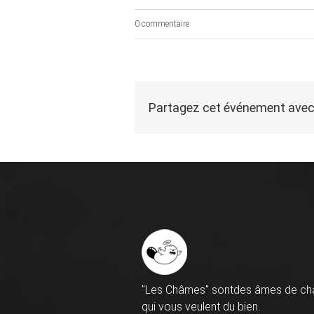
0 commentaire
Partagez cet événement avec
"Les Châmes" sontdes âmes de ch
qui vous veulent du bien.