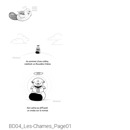
Skip
to
content
BD04_Les-Chames_Page01