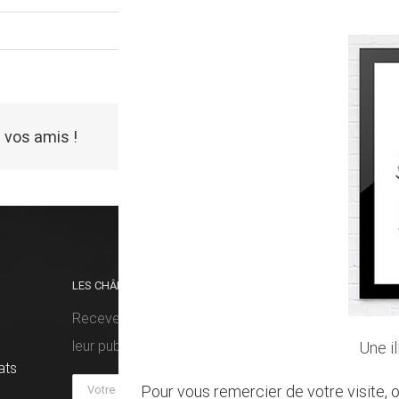
 vos amis !
LES CHÂMES VOUS FONT DU BIEN ?
RETRO
Recevez nos prochaines histoires dès
leur publication !
Une i
ats
Pour vous remercier de votre visite, o