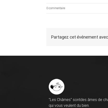
0 commentaire
Partagez cet événement avec
"Les Châmes" sontdes âmes de ch
qui vous veulent du bien.