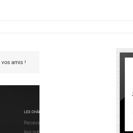
 vos amis !
LES CHÂMES VOUS FONT DU BIEN ?
RETRO
Recevez nos prochaines histoires dès
leur publication !