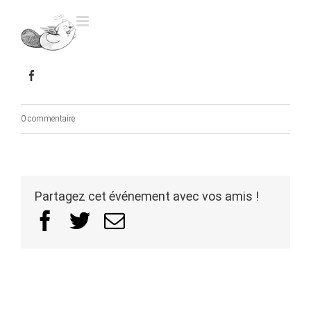
Skip
to
content
0 commentaire
Partagez cet événement avec vos amis !
Facebook
Twitter
Email