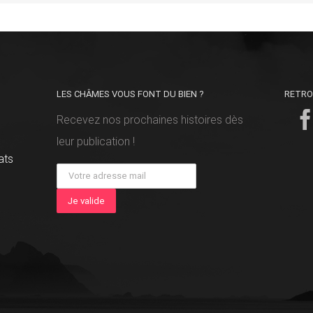
LES CHÂMES VOUS FONT DU BIEN ?
RETRO
Recevez nos prochaines histoires dès
leur publication !
ats