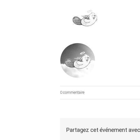
Skip
to
content
0 commentaire
Partagez cet événement avec