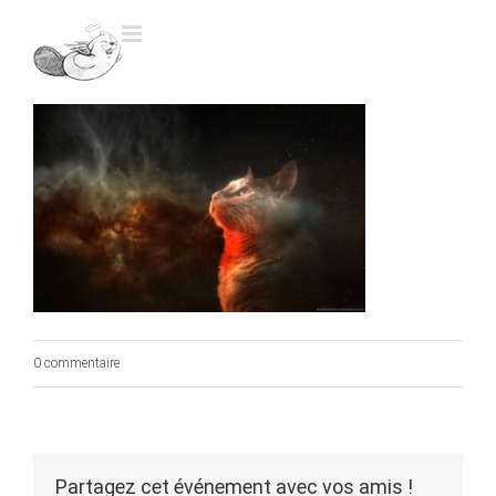
Skip
to
content
0 commentaire
Partagez cet événement avec vos amis !