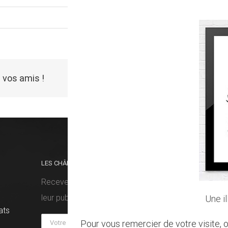
 vos amis !
LES CHÂMES VOUS FONT DU BIEN ?
RETRO
Recevez nos prochaines histoires dès
leur publication !
Une i
ats
Pour vous remercier de votre visite, o