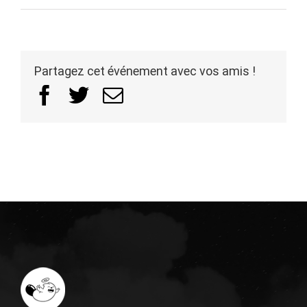
Capture
d’écran
2024-
Partagez cet événement avec vos amis !
04-
Facebook
Twitter
Email
02
à
13.35.31